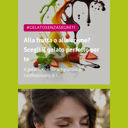
#GELATOSENZASEGRETI
Alla frutta o alle creme?
Scegli il gelato perfetto per
te
Il gelato, che sia artigianale o
confezionato, è r...