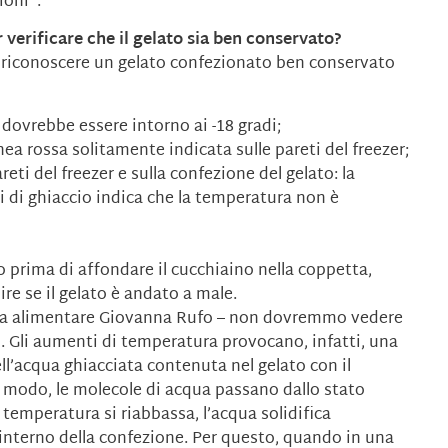
ioni”.
verificare che il gelato sia ben conservato?
ò riconoscere un gelato confezionato ben conservato
 dovrebbe essere intorno ai -18 gradi;
nea rossa solitamente indicata sulle pareti del freezer;
eti del freezer e sulla confezione del gelato: la
li di ghiaccio indica che la temperatura non è
o prima di affondare il cucchiaino nella coppetta,
re se il gelato è andato a male.
loga alimentare Giovanna Rufo – non dovremmo vedere
o. Gli aumenti di temperatura provocano, infatti, una
ell’acqua ghiacciata contenuta nel gelato con il
o modo, le molecole di acqua passano dallo stato
 temperatura si riabbassa, l’acqua solidifica
nterno della confezione. Per questo, quando in una