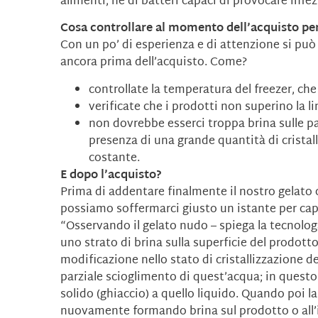
alimenti, né di batteri capaci di provocare infez
Cosa controllare al momento dell’acquisto per 
Con un po’ di esperienza e di attenzione si pu
ancora prima dell’acquisto. Come?
controllate la temperatura del freezer, che
verificate che i prodotti non superino la li
non dovrebbe esserci troppa brina sulle par
presenza di una grande quantità di cristal
costante.
E dopo l’acquisto?
Prima di addentare finalmente il nostro gelato 
possiamo soffermarci giusto un istante per capi
“Osservando il gelato nudo – spiega la tecno
uno strato di brina sulla superficie del prodott
modificazione nello stato di cristallizzazione d
parziale scioglimento di quest’acqua; in quest
solido (ghiaccio) a quello liquido. Quando poi la
nuovamente formando brina sul prodotto o all’i