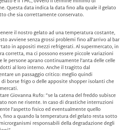
gelato è il TMC, ovvero il termine minimo di
. Questa data indica la data fino alla quale il gelato
patto che sia correttamente conservato.
enere il nostro gelato ad una temperatura costante,
sto avviene senza grossi problemi fino all’arrivo al bar
rtato in appositi mezzi refrigerati. Al supermercato, in
ra corretta, ma ci possono essere piccole variazioni
he le persone aprano continuamente l’anta delle celle
otti al loro interno. Anche il tragitto dal
entare un passaggio critico: meglio quindi
 di borse frigo o delle apposite shopper isolanti che
mercati.
tare Giovanna Rufo: “se la catena del freddo subisce
ato non ne risente. In caso di drastiche interruzioni
mente l’aspetto fisico ed eventualmente quello
o, fino a quando la temperatura del gelato resta sotto
di microrganismi responsabili della degradazione degli