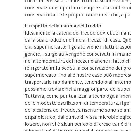
che ci interessa a proposito della scadenza del 
conservazione, riportato sempre sulla confezione
conserva intatte le proprie caratteristiche, a 
Il rispetto della catena del freddo
Idealmente la catena del freddo dovrebbe mant
dalla sua produzione fino al freezer di casa. Que
o al supermercato: il gelato viene infatti traspo
genere, i surgelati vengono conservati in manie
nella temperatura del freezer e anche il fatto c
refrigerate influisce sulla conservazione dei prod
supermercato fino alle nostre case può rappres
trasportarlo rapidamente, tenendolo all’interno
possiamo trovare nella maggior parte dei super
Tuttavia, come puntualizza la tecnologa alimen
delle modeste oscillazioni di temperatura, il gel
della catena del freddo, a risentirne sono sola
organolettico; dal punto di vista microbiologic
lo zero, non vi è alcun pericolo di crescita né 