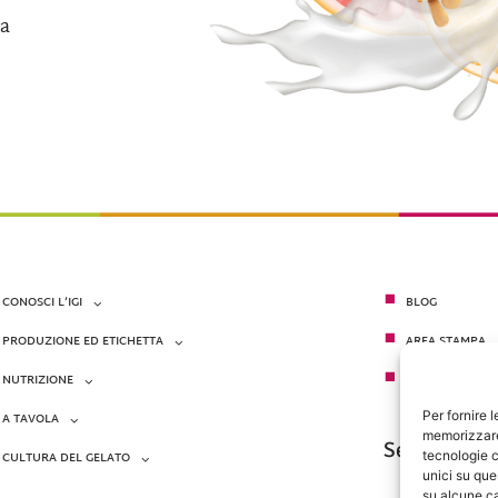
a
CONOSCI L’IGI
BLOG
PRODUZIONE ED ETICHETTA
AREA STAMPA
NUTRIZIONE
CONTATTI
Per fornire 
A TAVOLA
memorizzare 
Seguici su
tecnologie c
CULTURA DEL GELATO
unici su que
su alcune ca