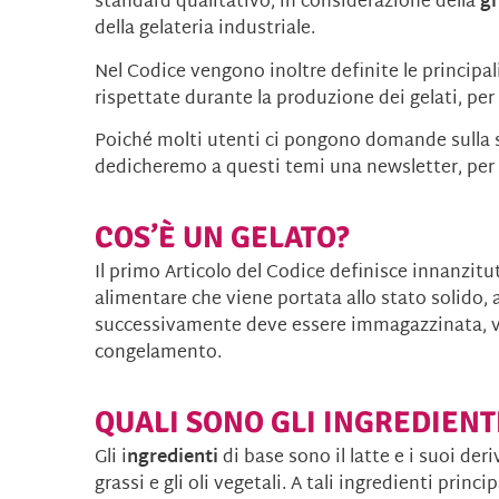
standard qualitativo, in considerazione della
gr
della gelateria industriale.
Nel Codice vengono inoltre definite le principa
rispettate durante la produzione dei gelati, pe
Poiché molti utenti ci pongono domande sulla si
dedicheremo a questi temi una newsletter, per 
COS’È UN GELATO?
Il primo Articolo del Codice definisce innanzitu
alimentare che viene portata allo stato solido, 
successivamente deve essere immagazzinata, v
congelamento.
QUALI SONO GLI INGREDIENT
Gli i
ngredienti
di base sono il latte e i suoi deriv
grassi e gli oli vegetali. A tali ingredienti princ