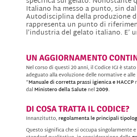
specifica sul gelato. Nonostante q
Italiano ha messo a punto, sin dal
Autodisciplina della produzione d
rappresenta un punto di riferime
l’industria del gelato italiano. E’ u
UN AGGIORNAMENTO CONTI
Nel corso di questi 20 anni, il Codice IGI è st
adeguato alla evoluzione delle normative e alle
“
Manuale di corretta
prassi igienica e HACCP
n
dal
Ministero della Salute
nel
2009
.
DI COSA TRATTA IL CODICE?
Innanzitutto,
regolamenta le principali tipolog
Questo significa che si occupa singolarmente e 