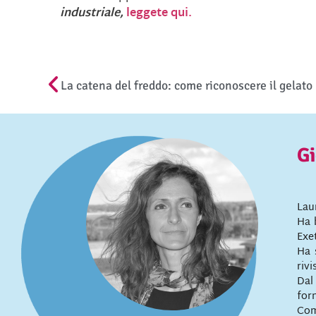
industriale,
leggete qui.
La catena del freddo: come riconoscere il gelat
Gi
Lau
Ha 
Exe
Ha 
rivi
Dal
for
Com