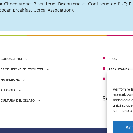
la Chocolaterie, Biscuiterie, Biscotterie et Confiserie de l’UE;
opean Breakfast Cereal Association).
CONOSCI L’IGI
BLOG
PRODUZIONE ED ETICHETTA
AREA STAMPA
NUTRIZIONE
CONTATTI
Per fornire 
A TAVOLA
memorizzare 
Seguici su
tecnologie c
CULTURA DEL GELATO
unici su que
su alcune ca
Ac