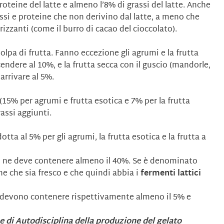
oteine del latte e almeno l’8% di grassi del latte. Anche
assi e proteine che non derivino dal latte, a meno che
izzanti (come il burro di cacao del cioccolato).
lpa di frutta. Fanno eccezione gli agrumi e la frutta
scendere al 10%, e la frutta secca con il guscio (mandorle,
 arrivare al 5%.
15% per agrumi e frutta esotica e 7% per la frutta
assi aggiunti.
tta al 5% per gli agrumi, la frutta esotica e la frutta a
”
ne deve contenere almeno il 40%. Se è denominato
e che sia fresco e che quindi abbia i
fermenti lattici
devono contenere rispettivamente almeno il 5% e
e di Autodisciplina della produzione del gelato