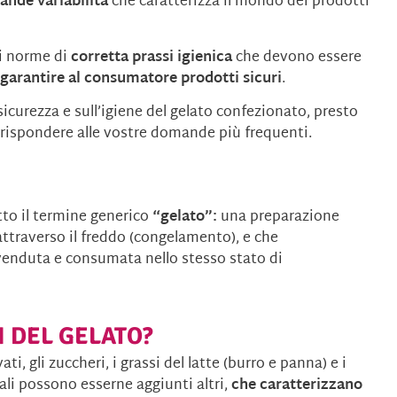
ande variabilità
che caratterizza il mondo dei prodotti
li norme di
corretta prassi igienica
che devono essere
r
garantire al consumatore prodotti sicuri
.
curezza e sull’igiene del gelato confezionato, presto
rispondere alle vostre domande più frequenti.
tto il termine generico
“gelato”:
una preparazione
attraverso il freddo (congelamento), e che
enduta e consumata nello stesso stato di
I DEL GELATO?
ati, gli zuccheri, i grassi del latte (burro e panna) e i
ipali possono esserne aggiunti altri,
che caratterizzano