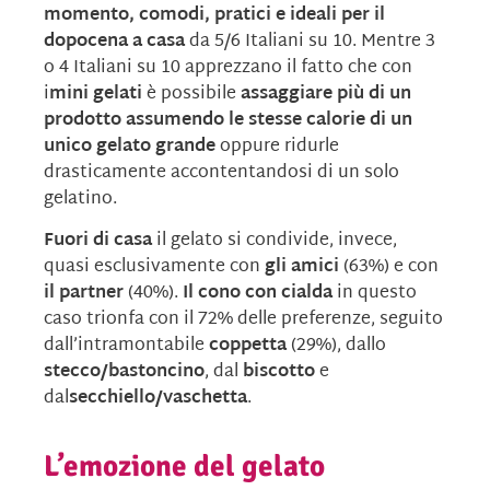
momento, comodi, pratici e ideali per il
dopocena a casa
da 5/6 Italiani su 10. Mentre 3
o 4 Italiani su 10 apprezzano il fatto che con
i
mini gelati
è possibile
assaggiare più di un
prodotto assumendo le stesse calorie di un
unico gelato grande
oppure ridurle
drasticamente accontentandosi di un solo
gelatino.
Fuori di casa
il gelato si condivide, invece,
quasi esclusivamente con
gli amici
(63%) e con
il partner
(40%).
Il cono con cialda
in questo
caso trionfa con il 72% delle preferenze, seguito
dall’intramontabile
coppetta
(29%), dallo
stecco/bastoncino
, dal
biscotto
e
dal
secchiello/vaschetta
.
L’emozione del gelato