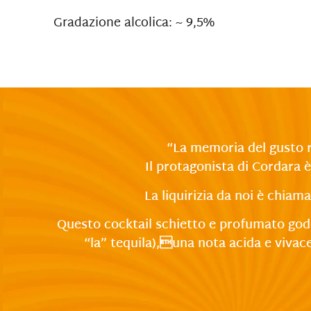
Gradazione alcolica: ~ 9,5%
“La memoria del gusto re
Il protagonista di Cordara è
La liquirizia da noi è chiam
Questo cocktail schietto e profumato gode
“la” tequila),una nota acida e vivac