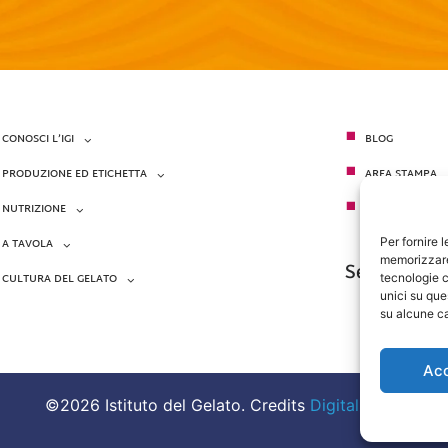
CONOSCI L’IGI
BLOG
PRODUZIONE ED ETICHETTA
AREA STAMPA
NUTRIZIONE
CONTATTI
Per fornire 
A TAVOLA
memorizzare 
Seguici su
tecnologie c
CULTURA DEL GELATO
unici su que
su alcune ca
Ac
©2026 Istituto del Gelato. Credits
DigitalSense