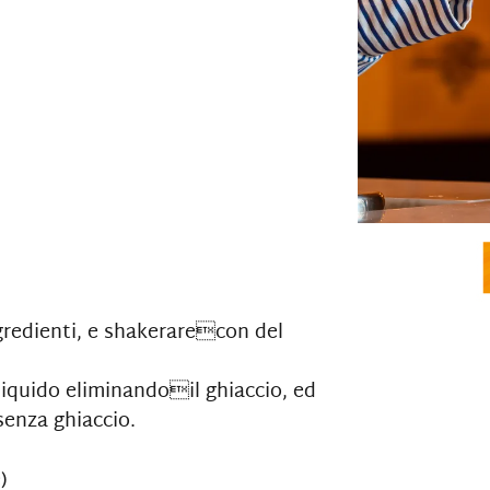
ngredienti, e shakerarecon del
 liquido eliminandoil ghiaccio, ed
senza ghiaccio.
)