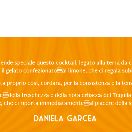
nde speciale questo cocktail, legato alla terra da c
 il gelato confezionatoal limone, che ci regala subi
ata proprio così, cordara, per la consistenza e la tena
della freschezza e della nota erbacea del Tequila (s
e, che ci riporta immediatamenteal piacere della st